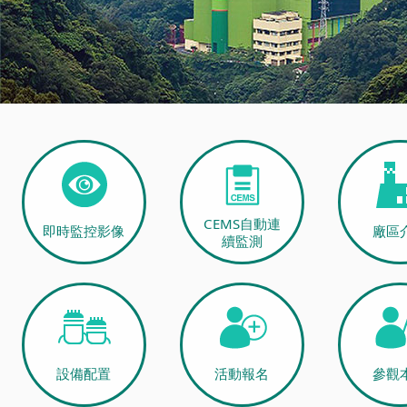
:::
CEMS自動連
即時監控影像
廠區
續監測
設備配置
活動報名
參觀